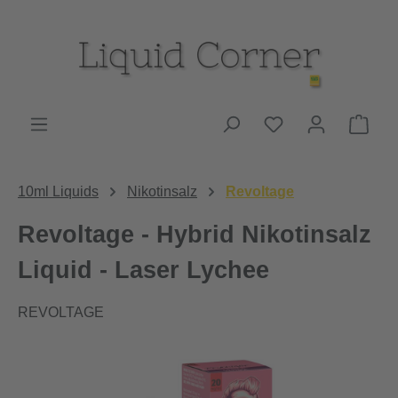
Zum Hauptinhalt springen
Du hast 0 Produk
Ware
10ml Liquids
Nikotinsalz
Revoltage
Revoltage - Hybrid Nikotinsalz
Liquid - Laser Lychee
REVOLTAGE
Bildergalerie überspringen