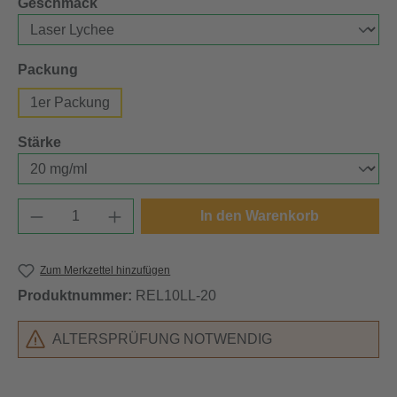
auswählen
Geschmack
auswählen
Packung
1er Packung
auswählen
Stärke
Produkt Anzahl: Gib den gewünschten Wert e
In den Warenkorb
Zum Merkzettel hinzufügen
Produktnummer:
REL10LL-20
ALTERSPRÜFUNG NOTWENDIG