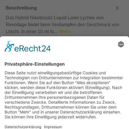
Beschreibung
Das Hybrid Nikotinsalz Liquid Laser Lychee von
Revoltage bietet beim Verdampfen den Geschmack von
Litschi. In einer 10 ml fa…
Mehr
Bewertungen
Service-Hotline
Vertrag widerrufen
Shopservice