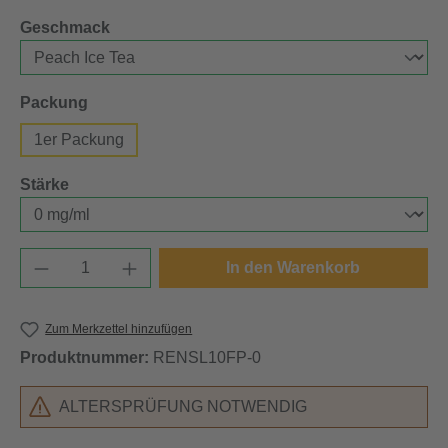
auswählen
Geschmack
auswählen
Packung
1er Packung
auswählen
Stärke
Produkt Anzahl: Gib den gewünschten Wert e
In den Warenkorb
Zum Merkzettel hinzufügen
Produktnummer:
RENSL10FP-0
ALTERSPRÜFUNG NOTWENDIG