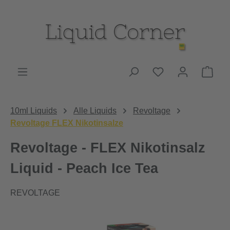
Zum Hauptinhalt springen
Du hast 0 Produk
Ware
10ml Liquids
Alle Liquids
Revoltage
Revoltage FLEX Nikotinsalze
Revoltage - FLEX Nikotinsalz
Liquid - Peach Ice Tea
REVOLTAGE
Bildergalerie überspringen