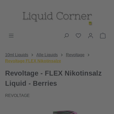
Zum Hauptinhalt springen
Du hast 0 Produk
Ware
10ml Liquids
Alle Liquids
Revoltage
Revoltage FLEX Nikotinsalze
Revoltage - FLEX Nikotinsalz
Liquid - Berries
REVOLTAGE
Bildergalerie überspringen