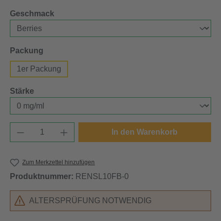
auswählen
Geschmack
auswählen
Packung
1er Packung
auswählen
Stärke
Produkt Anzahl: Gib den gewünschten Wert e
In den Warenkorb
Zum Merkzettel hinzufügen
Produktnummer:
RENSL10FB-0
ALTERSPRÜFUNG NOTWENDIG