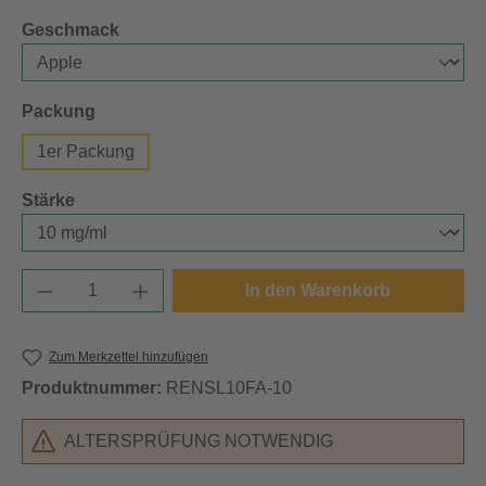
auswählen
Geschmack
auswählen
Packung
1er Packung
auswählen
Stärke
Produkt Anzahl: Gib den gewünschten Wert e
In den Warenkorb
Zum Merkzettel hinzufügen
Produktnummer:
RENSL10FA-10
ALTERSPRÜFUNG NOTWENDIG