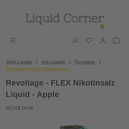
Zum Hauptinhalt springen
Du hast 0 Produk
Ware
10ml Liquids
Alle Liquids
Revoltage
Revoltage FLEX Nikotinsalze
Revoltage - FLEX Nikotinsalz
Liquid - Apple
REVOLTAGE
Bildergalerie überspringen