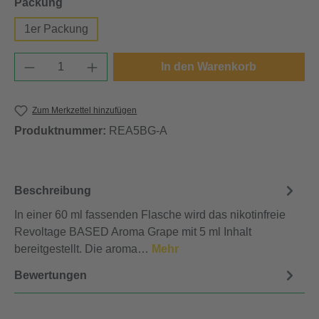
auswählen
Packung
1er Packung
Produkt Anzahl: Gib den gewünschten Wert e
In den Warenkorb
Zum Merkzettel hinzufügen
Produktnummer:
REA5BG-A
Beschreibung
In einer 60 ml fassenden Flasche wird das nikotinfreie
Revoltage BASED Aroma Grape mit 5 ml Inhalt
bereitgestellt. Die aroma…
Mehr
Bewertungen