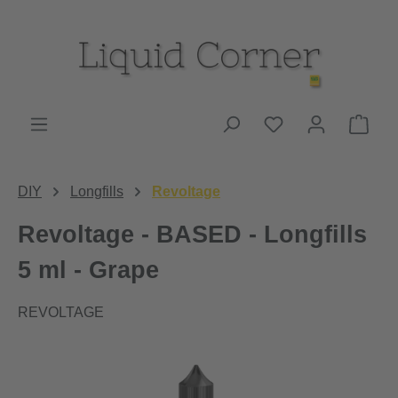
Zum Hauptinhalt springen
Du hast 0 Produk
Ware
DIY
Longfills
Revoltage
Revoltage - BASED - Longfills
5 ml - Grape
REVOLTAGE
Bildergalerie überspringen