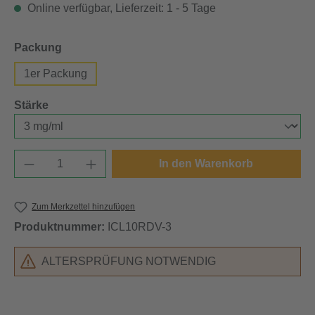
Online verfügbar, Lieferzeit: 1 - 5 Tage
auswählen
Packung
1er Packung
auswählen
Stärke
Produkt Anzahl: Gib den gewünschten Wert e
In den Warenkorb
Zum Merkzettel hinzufügen
Produktnummer:
ICL10RDV-3
ALTERSPRÜFUNG NOTWENDIG