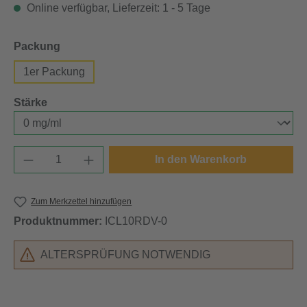
Online verfügbar, Lieferzeit: 1 - 5 Tage
auswählen
Packung
1er Packung
auswählen
Stärke
Produkt Anzahl: Gib den gewünschten Wert e
In den Warenkorb
Zum Merkzettel hinzufügen
Produktnummer:
ICL10RDV-0
ALTERSPRÜFUNG NOTWENDIG