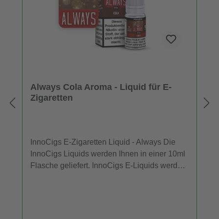
Always Cola Aroma - Liquid für E-
Zigaretten
InnoCigs E-Zigaretten Liquid - Always Die
InnoCigs Liquids werden Ihnen in einer 10ml
Flasche geliefert. InnoCigs E-Liquids werden
in E-Zigaretten und Verdampfern eingesetzt.
In jeder Flasche InnoCigs Liquid sind 10ml
Liquid in Ihrer gewählten Stärke und
Geschmack enthalten. Die Liquids sind