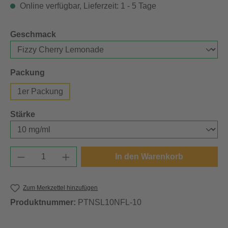
Online verfügbar, Lieferzeit: 1 - 5 Tage
auswählen
Geschmack
auswählen
Packung
1er Packung
auswählen
Stärke
Produkt Anzahl: Gib den gewünschten Wert e
In den Warenkorb
Zum Merkzettel hinzufügen
Produktnummer:
PTNSL10NFL-10