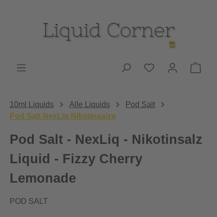
Zum Hauptinhalt springen
Du hast 0 Produk
Ware
10ml Liquids
Alle Liquids
Pod Salt
Pod Salt NexLiq Nikotinsalze
Pod Salt - NexLiq - Nikotinsalz
Liquid - Fizzy Cherry
Lemonade
POD SALT