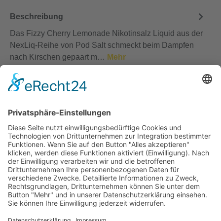
Beschreibung
Das Fizzy Cherry Lemonade Nikotinsalz Liquid aus der
NexLiq-Reihe von Pod Salt schmeckt beim Dampfen
nach Kirschen gepaart m…
Mehr
Bewertungen
Service-Hotline
Vertrag widerrufen
Shopservice