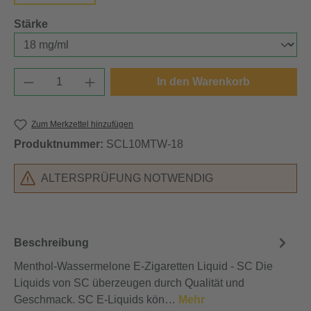
auswählen
Stärke
Produkt Anzahl: Gib den gewünschten Wert e
In den Warenkorb
Zum Merkzettel hinzufügen
Produktnummer:
SCL10MTW-18
ALTERSPRÜFUNG NOTWENDIG
Beschreibung
Menthol-Wassermelone E-Zigaretten Liquid - SC Die
Liquids von SC überzeugen durch Qualität und
Geschmack. SC E-Liquids kön…
Mehr