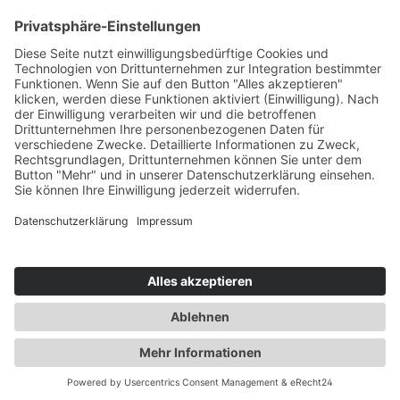
Inhaltsstoffe für die Stärke: 0mg/ml
Propylenglycol (50% PG), pflanzliches
Service-Hotline
Glycerin (38% VG), demineralisiertes Wasser
(12%), Aroma Inhaltsstoffe für die Stärken:
3mg/ml, 6mg/ml, 12mg/ml & 18mg/ml
Vertrag widerrufen
\nPropylenglycol (50% PG), pflanzliches
Glycerin (38% VG), demineralisiertes Wasser
(12%), Aroma, NikotinAuszeichnung gemäß
Shopservice
CLP-Verordnung (EG) Nr. 1272/2008
Stärke/Option Piktogramme P-Sätze H-Sätze
EUH 0 mg/ml - EUH208 Enthält Trans-hex-2-
enal. Kann allergische Reaktionen
hervorrufen. 12 mg/ml GHS07 P101 Ist
Alle Preise inkl. gesetzl. Mehrwertsteuer zzgl.
ärztlicher Rat erforderlich, Verpackung oder
Versandkosten
und ggf. Nachnahmegebühren, wenn nicht
Kennzeichnungsetikett bereithalten.P102
anders angegeben.
Darf nicht in die Hände von Kindern
gelangen.P270 Bei Gebrauch nicht essen,
Realisiert mit Shopware
trinken oder rauchen.P301+P312 BEI
VERSCHLUCKEN: Bei Unwohlsein