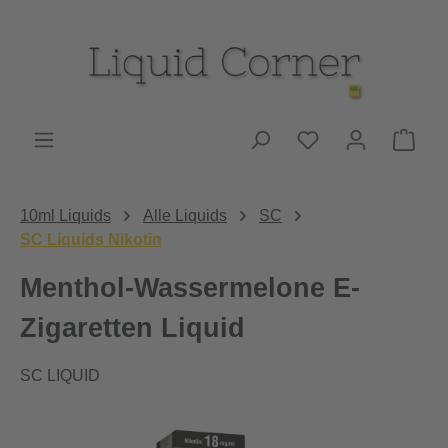
Zum Hauptinhalt springen
Du hast 0 Produk
Ware
10ml Liquids
Alle Liquids
SC
SC Liquids Nikotin
Menthol-Wassermelone E-
Zigaretten Liquid
SC LIQUID
Bildergalerie überspringen