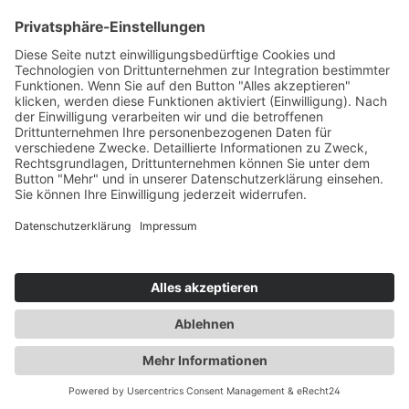
Inhaltsstoffe für die Stärke: 0mg/ml
Propylenglycol (50% PG), pflanzliches
Service-Hotline
Glycerin (38% VG), demineralisiertes Wasser
(12%), Aroma Inhaltsstoffe für die Stärken:
3mg/ml, 6mg/ml, 12mg/ml & 18mg/ml
Vertrag widerrufen
\nPropylenglycol (50% PG), pflanzliches
Glycerin (38% VG), demineralisiertes Wasser
(12%), Aroma, NikotinAuszeichnung gemäß
Shopservice
CLP-Verordnung (EG) Nr. 1272/2008
Stärke/Option Piktogramme P-Sätze H-Sätze
EUH 0 mg/ml - EUH208 Enthält Trans-hex-2-
enal. Kann allergische Reaktionen
hervorrufen. 12 mg/ml GHS07 P101 Ist
Alle Preise inkl. gesetzl. Mehrwertsteuer zzgl.
ärztlicher Rat erforderlich, Verpackung oder
Versandkosten
und ggf. Nachnahmegebühren, wenn nicht
Kennzeichnungsetikett bereithalten.P102
anders angegeben.
Darf nicht in die Hände von Kindern
gelangen.P270 Bei Gebrauch nicht essen,
Realisiert mit Shopware
trinken oder rauchen.P301+P312 BEI
VERSCHLUCKEN: Bei Unwohlsein