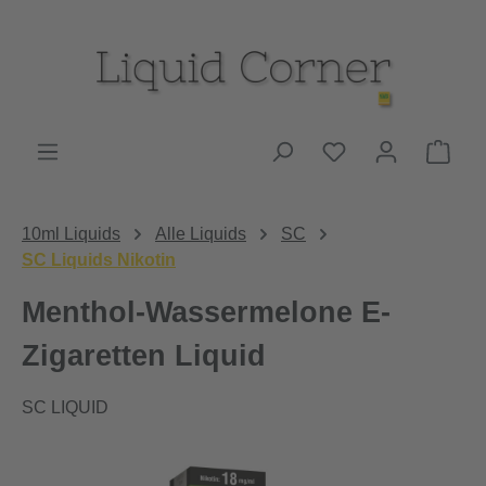
Zum Hauptinhalt springen
Du hast 0 Produk
Ware
10ml Liquids
Alle Liquids
SC
SC Liquids Nikotin
Menthol-Wassermelone E-
Zigaretten Liquid
SC LIQUID
Bildergalerie überspringen