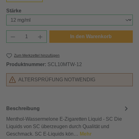
auswählen
Stärke
Produkt Anzahl: Gib den gewünschten Wert e
In den Warenkorb
Zum Merkzettel hinzufügen
Produktnummer:
SCL10MTW-12
ALTERSPRÜFUNG NOTWENDIG
Beschreibung
Menthol-Wassermelone E-Zigaretten Liquid - SC Die
Liquids von SC überzeugen durch Qualität und
Geschmack. SC E-Liquids kön…
Mehr