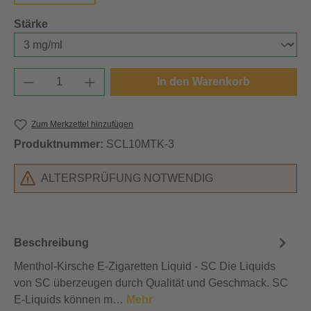
auswählen
Stärke
Produkt Anzahl: Gib den gewünschten Wert e
In den Warenkorb
Zum Merkzettel hinzufügen
Produktnummer:
SCL10MTK-3
ALTERSPRÜFUNG NOTWENDIG
Beschreibung
Menthol-Kirsche E-Zigaretten Liquid - SC Die Liquids
von SC überzeugen durch Qualität und Geschmack. SC
E-Liquids können m…
Mehr