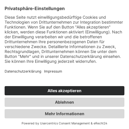
Inhaltsstoffe für die Stärke: 0mg/ml
Propylenglycol (50% PG), pflanzliches
Service-Hotline
Glycerin (38% VG), demineralisiertes Wasser
(12%), Aroma Inhaltsstoffe für die Stärken:
3mg/ml, 6mg/ml, 12mg/ml & 18mg/ml
Vertrag widerrufen
\nPropylenglycol (50% PG), pflanzliches
Glycerin (38% VG), demineralisiertes Wasser
(12%), Aroma, NikotinAuszeichnung gemäß
Shopservice
CLP-Verordnung (EG) Nr. 1272/2008
Stärke/Option Piktogramme P-Sätze H-Sätze
EUH 0 mg/ml - EUH208 Enthält Trans-hex-2-
enal. Kann allergische Reaktionen
hervorrufen. 12 mg/ml GHS07 P101 Ist
Alle Preise inkl. gesetzl. Mehrwertsteuer zzgl.
ärztlicher Rat erforderlich, Verpackung oder
Versandkosten
und ggf. Nachnahmegebühren, wenn nicht
Kennzeichnungsetikett bereithalten.P102
anders angegeben.
Darf nicht in die Hände von Kindern
gelangen.P270 Bei Gebrauch nicht essen,
Realisiert mit Shopware
trinken oder rauchen.P301+P312 BEI
VERSCHLUCKEN: Bei Unwohlsein