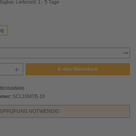
ügbar, Lieferzeit: 1 - 5 Tage
swählen
ng
ählen
Anzahl: Gib den gewünschten Wert ein oder
In den Warenkorb
tel hinzufügen
mmer:
SCL10MTB-18
RSPRÜFUNG NOTWENDIG