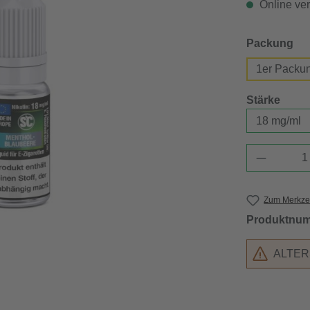
Online verf
au
Packung
1er Packu
ausw
Stärke
Produkt 
Zum Merkzet
Produktnu
ALTE