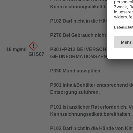
Kennzeichnungsetikett bereithalten.
P102 Darf nicht in die Hände von Ki
P270 Bei Gebrauch nicht essen, trin
18 mg/ml
P301+P312 BEI VERSCHLUCKEN: Be
GHS07
GIFTINFORMATIONSZENTRUM/Arzt/…
P330 Mund ausspülen.
P501 Inhalt/Behälter entsprechend de
Entsorgung zuführen.
P101 Ist ärztlicher Rat erforderlich,
Kennzeichnungsetikett bereithalten.
P102 Darf nicht in die Hände von Ki