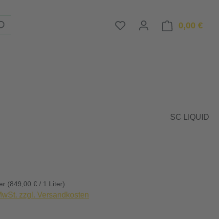
Du hast 0 Produkte auf d
0,00 €
Ware
SC LIQUID
eis:
ter
(849,00 € / 1 Liter)
 MwSt. zzgl. Versandkosten