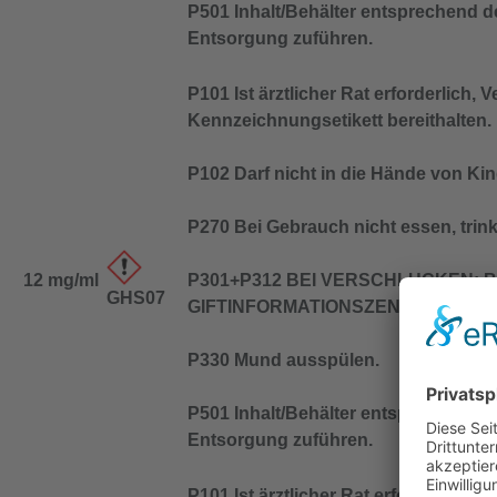
P501 Inhalt/Behälter entsprechend de
Entsorgung zuführen.
P101 Ist ärztlicher Rat erforderlich,
Kennzeichnungsetikett bereithalten.
P102 Darf nicht in die Hände von Ki
P270 Bei Gebrauch nicht essen, trin
12 mg/ml
P301+P312 BEI VERSCHLUCKEN: Be
GHS07
GIFTINFORMATIONSZENTRUM/Arzt/…
P330 Mund ausspülen.
P501 Inhalt/Behälter entsprechend de
Entsorgung zuführen.
P101 Ist ärztlicher Rat erforderlich,