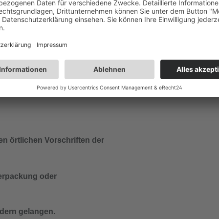
ndern gelangen.
ken oder rauchen.
H302 Gesundheitsschädl
i Unwohlsein
Verschlucken.
 anrufen.
n örtlichen Vorschriften der
 Verpackung oder
ndern gelangen.