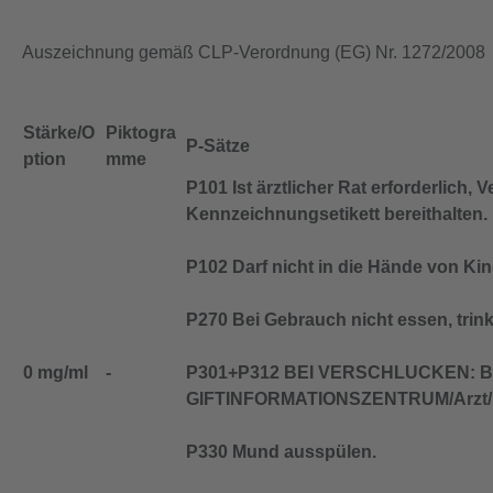
Auszeichnung gemäß CLP-Verordnung (EG) Nr. 1272/2008
Stärke/O
Piktogra
P-Sätze
ption
mme
P101 Ist ärztlicher Rat erforderlich,
Kennzeichnungsetikett bereithalten.
P102 Darf nicht in die Hände von Ki
P270 Bei Gebrauch nicht essen, trin
0 mg/ml
-
P301+P312 BEI VERSCHLUCKEN: Be
GIFTINFORMATIONSZENTRUM/Arzt/…
P330 Mund ausspülen.