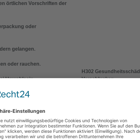
n örtlichen Vorschriften der
 Verpackung oder
ndern gelangen.
ken oder rauchen.
H302 Gesundheitsschädl
i Unwohlsein
Verschlucken.
 anrufen.
n örtlichen Vorschriften der
 Verpackung oder