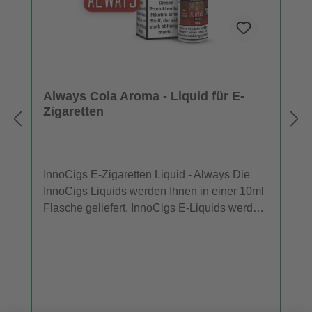
Always Cola Aroma - Liquid für E-
Zigaretten
InnoCigs E-Zigaretten Liquid - Always Die
InnoCigs Liquids werden Ihnen in einer 10ml
Flasche geliefert. InnoCigs E-Liquids werden
in E-Zigaretten und Verdampfern eingesetzt.
In jeder Flasche InnoCigs Liquid sind 10ml
Liquid in Ihrer gewählten Stärke und
Geschmack enthalten. Die Liquids sind
sowohl mit Nikotin als auch ohne Nikotin
erhältlich. Wenn Sie das InnoCigs Liquid