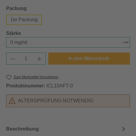
auswählen
Packung
1er Packung
auswählen
Stärke
Produkt Anzahl: Gib den gewünschten Wert e
In den Warenkorb
Zum Merkzettel hinzufügen
Produktnummer:
ICL10AFT-0
ALTERSPRÜFUNG NOTWENDIG
Beschreibung