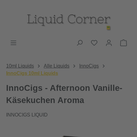
Zum Hauptinhalt springen
Du hast 0 Produk
Ware
10ml Liquids
Alle Liquids
InnoCigs
InnoCigs 10ml Liquids
InnoCigs - Afternoon Vanille-
Käsekuchen Aroma
INNOCIGS LIQUID
Bildergalerie überspringen