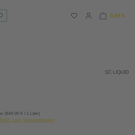
Du hast 0 Produkte auf d
0,00 €
Ware
SC LIQUID
eis:
ter
(849,00 € / 1 Liter)
 MwSt. zzgl. Versandkosten