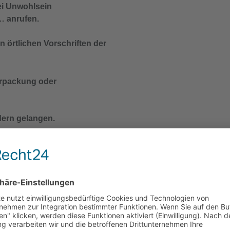
 Unwohlsein
 anrufen.
 örtlichen Vorschriften der
Verpackung oder
dern gelangen.
en oder rauchen.
H302 Gesundheitsschädlich
Verschlucken.
 Unwohlsein
 anrufen.
 örtlichen Vorschriften der