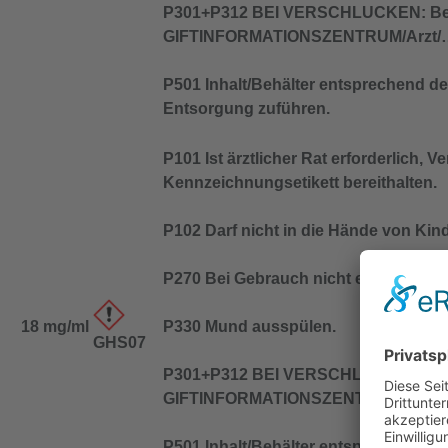
P301+P312 BEI VERSCHLUCKEN: Bei
GIFTINFORMATIONSZENTRUM/Arzt/…
P501 Inhalt/Behälter entsprechend den
Entsorgung zuführen.
P101 Ist ärztlicher Rat erforderlich, 
Kennzeichnungsetikett bereithalten.
P102 Darf nicht in die Hände von Kin
P270 Bei Gebrauch nicht essen, trink
18 mg/ml
P330 Mund ausspülen.
GHS07
P301+P312 BEI VERSCHLUCKEN: Bei
GIFTINFORMATIONSZENTRUM/Arzt/…
P501 Inhalt/Behälter entsprechend den