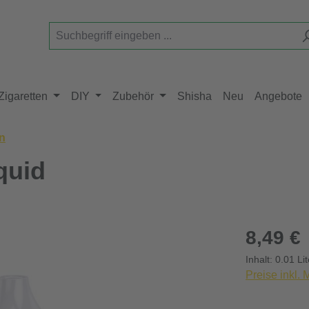
Zigaretten
DIY
Zubehör
Shisha
Neu
Angebote
in
quid
Regulärer Pr
8,49 €
Inhalt:
0.01 Li
Preise inkl.