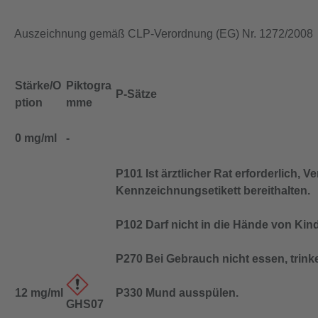
Auszeichnung gemäß CLP-Verordnung (EG) Nr. 1272/2008
Stärke/O
Piktogra
P-Sätze
ption
mme
0 mg/ml
-
P101 Ist ärztlicher Rat erforderlich, 
Kennzeichnungsetikett bereithalten.
P102 Darf nicht in die Hände von Kin
P270 Bei Gebrauch nicht essen, trink
12 mg/ml
P330 Mund ausspülen.
GHS07