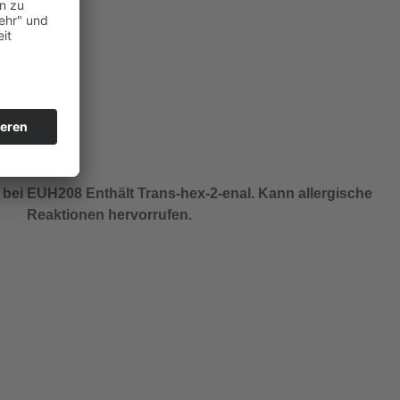
 bei
EUH208 Enthält Trans-hex-2-enal. Kann allergische
Reaktionen hervorrufen.