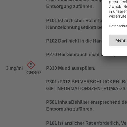
Entsorgung zuführen.
P101 Ist ärztlicher Rat erforderlich, 
Kennzeichnungsetikett bereithalten.
P102 Darf nicht in die Hände von Kin
P270 Bei Gebrauch nicht essen, trink
3 mg/ml
P330 Mund ausspülen.
GHS07
P301+P312 BEI VERSCHLUCKEN: Bei
GIFTINFORMATIONSZENTRUM/Arzt/…
P501 Inhalt/Behälter entsprechend den
Entsorgung zuführen.
P101 Ist ärztlicher Rat erforderlich, 