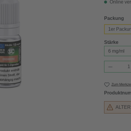
Online verf
au
Packung
1er Packu
ausw
Stärke
Produkt 
Zum Merkzet
Produktnu
ALTE