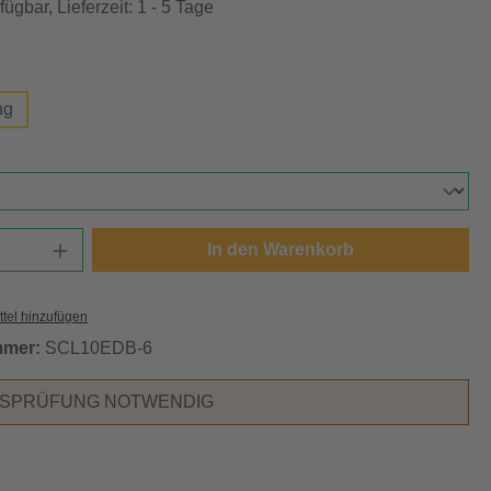
ügbar, Lieferzeit: 1 - 5 Tage
swählen
ng
ählen
Anzahl: Gib den gewünschten Wert ein oder
In den Warenkorb
tel hinzufügen
mmer:
SCL10EDB-6
RSPRÜFUNG NOTWENDIG