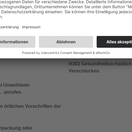
Verpackung oder
dern gelangen.
en oder rauchen.
H302 Gesundheitsschädlich
Verschlucken.
 Unwohlsein
 anrufen.
 örtlichen Vorschriften der
Verpackung oder