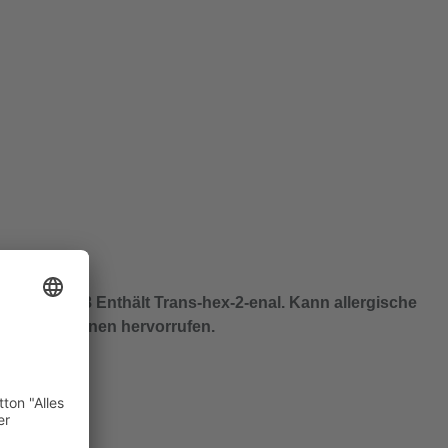
 bei
EUH208 Enthält Trans-hex-2-enal. Kann allergische
Reaktionen hervorrufen.