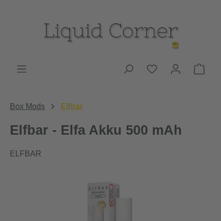
Zum Hauptinhalt springen
Du hast 0 Produk
Ware
Box Mods
Elfbar
Elfbar - Elfa Akku 500 mAh
ELFBAR
Bildergalerie überspringen