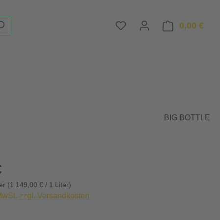
Du hast 0 Produkte auf d
0,00 €
Ware
BIG BOTTLE
eis:
€
ter
(1.149,00 € / 1 Liter)
 MwSt. zzgl. Versandkosten