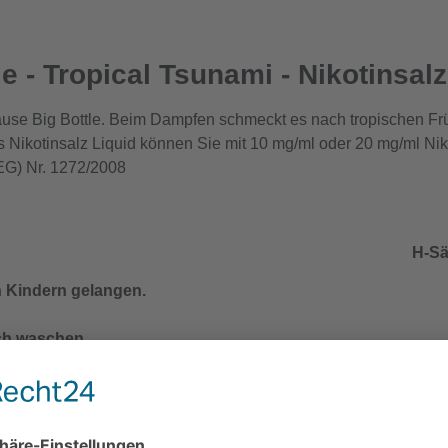
e - Tropical Tsunami - Nikotinsalz
ause Big Bottle. Beim Dampfen schmeckt es nach tropischen F
as Nikotinsalz Liquid können Sie mit 10 mg/ml oder 20 mg/ml Nik
EG) Nr. 1272/2008
H-Sä
n Kindern gelangen.
ch waschen.
trinken oder rauchen.
: Bei Unwohlsein
H302