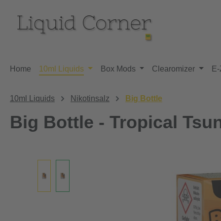
m Hauptinhalt springen
Zur Suche springen
Zur Hauptnavigation springen
Home
10ml Liquids
Box Mods
Clearomizer
E-
10ml Liquids
Nikotinsalz
Big Bottle
Big Bottle - Tropical Tsu
Bildergalerie überspringen