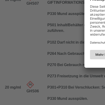
GIFTINFORMATIONSZENTRUM/Ar
GHS07
P330 Mund ausspülen.
P501 Inhalt/Behälter entspreche
zuführen.
P102 Darf nicht in die Hände vo
P264 Nach Gebrauch … gründli
P270 Bei Gebrauch nicht essen, 
P273 Freisetzung in die Umwelt 
20 mg/ml
P301+P310 Bei Verschlucken: Sof
GHS06
P330 Mund ausspülen.