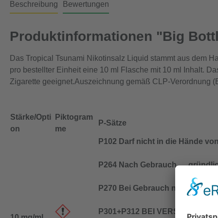
Beschreibung
Bewertungen
Produktinformationen "Big Bottl
Das Tropical Tsunami Nikotinsalz Liquid stammt aus dem H
pro bestellter Einheit eine 10 ml Flasche mit 10 ml Inhalt. D
Zigarette geeignet.Auszeichnung gemäß CLP-Verordnung (
Stärke/Opti
Piktogram
P-Sätze
on
me
P102 Darf nicht in die Hände vo
P264 Nach Gebrauch … gründli
P270 Bei Gebrauch nicht essen, 
P301+P312 BEI VERSCHLUCKEN
10 mg/ml