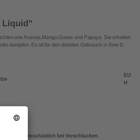
 Liquid"
rüchten,wie Ananas,Mango,Guave und Papaya. Sie erhalten
otin dampfen. Es ist für den direkten Gebrauch in Ihrer E-
EU
tze
H
 Gesundheitsschädlich bei Verschlucken.