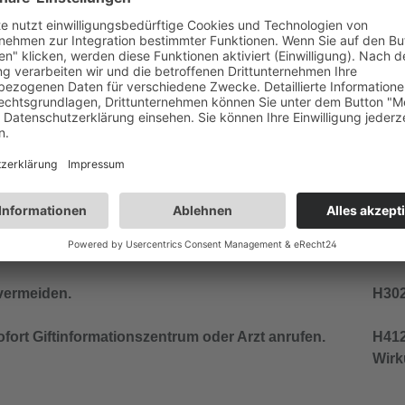
zt/… anrufen.
nd den örtlichen Vorschriften der Entsorgung
n Kindern gelangen.
ch waschen.
trinken oder rauchen.
vermeiden.
H302
ort Giftinformationszentrum oder Arzt anrufen.
H412
Wirk