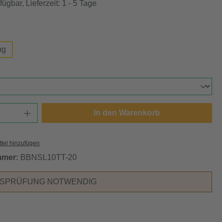
ügbar, Lieferzeit: 1 - 5 Tage
swählen
ng
ählen
Anzahl: Gib den gewünschten Wert ein oder
In den Warenkorb
tel hinzufügen
mmer:
BBNSL10TT-20
RSPRÜFUNG NOTWENDIG