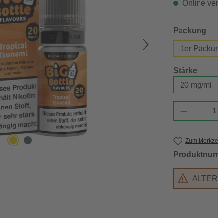
Online verf
au
Packung
1er Packu
ausw
Stärke
Produkt 
Zum Merkzet
Produktnu
ALTE