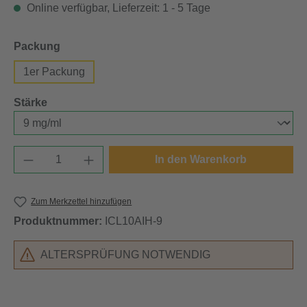
Online verfügbar, Lieferzeit: 1 - 5 Tage
auswählen
Packung
1er Packung
auswählen
Stärke
Produkt Anzahl: Gib den gewünschten Wert e
In den Warenkorb
Zum Merkzettel hinzufügen
Produktnummer:
ICL10AIH-9
ALTERSPRÜFUNG NOTWENDIG