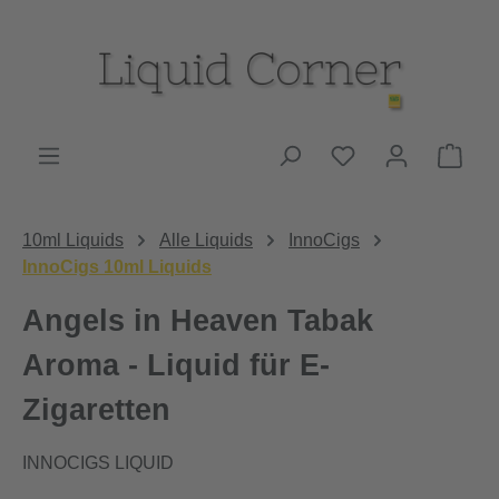
Zum Hauptinhalt springen
Du hast 0 Produk
Ware
10ml Liquids
Alle Liquids
InnoCigs
InnoCigs 10ml Liquids
Angels in Heaven Tabak
Aroma - Liquid für E-
Zigaretten
INNOCIGS LIQUID