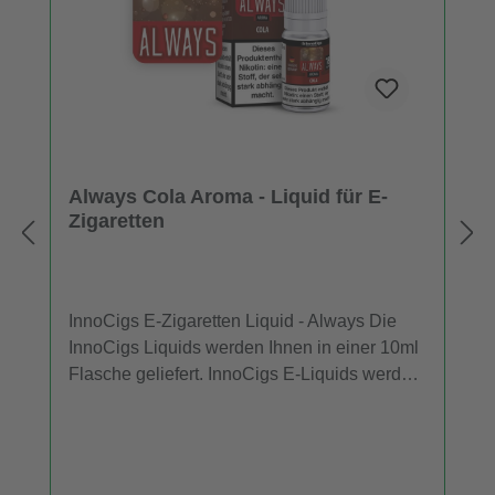
Always Cola Aroma - Liquid für E-
Zigaretten
InnoCigs E-Zigaretten Liquid - Always Die
InnoCigs Liquids werden Ihnen in einer 10ml
Flasche geliefert. InnoCigs E-Liquids werden
in E-Zigaretten und Verdampfern eingesetzt.
In jeder Flasche InnoCigs Liquid sind 10ml
Liquid in Ihrer gewählten Stärke und
Geschmack enthalten. Die Liquids sind