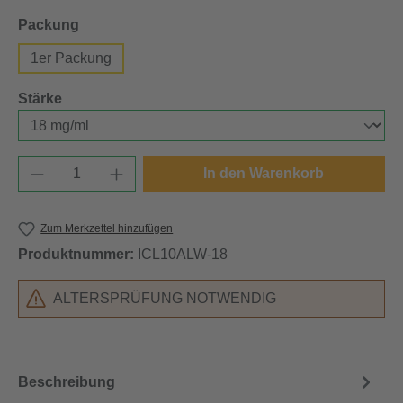
auswählen
Packung
1er Packung
auswählen
Stärke
Produkt Anzahl: Gib den gewünschten Wert e
In den Warenkorb
Zum Merkzettel hinzufügen
Produktnummer:
ICL10ALW-18
ALTERSPRÜFUNG NOTWENDIG
Beschreibung