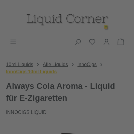
Zum Hauptinhalt springen
Du hast 0 Produk
Ware
10ml Liquids
Alle Liquids
InnoCigs
InnoCigs 10ml Liquids
Always Cola Aroma - Liquid
für E-Zigaretten
INNOCIGS LIQUID
Bildergalerie überspringen