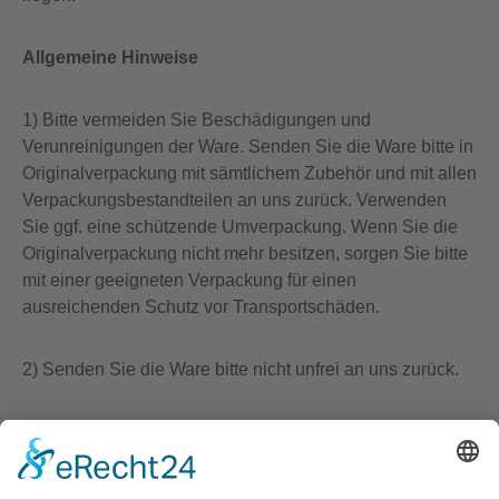
A
llgemeine Hinweise
1) Bitte vermeiden Sie Beschädigungen und
Verunreinigungen der Ware. Senden Sie die Ware bitte in
Originalverpackung mit sämtlichem Zubehör und mit allen
Verpackungsbestandteilen an uns zurück. Verwenden
Sie ggf. eine schützende Umverpackung. Wenn Sie die
Originalverpackung nicht mehr besitzen, sorgen Sie bitte
mit einer geeigneten Verpackung für einen
ausreichenden Schutz vor Transportschäden.
2) Senden Sie die Ware bitte nicht unfrei an uns zurück.
3) Bitte beachten Sie, dass die vorgenannten Ziffern 1-2
nicht Voraussetzung für die wirksame Ausübung des
Widerrufsrechts sind.