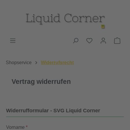
Zum Hauptinhalt springen
Du hast 0 Produk
Ware
Shopservice
Widerrufsrecht
Vertrag widerrufen
Widerrufformular - SVG Liquid Corner
Vorname
*